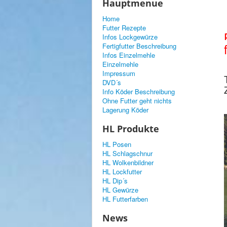
Hauptmenue
Home
Futter Rezepte
Infos Lockgewürze
Fertigfutter Beschreibung
Infos Einzelmehle
Einzelmehle
Impressum
DVD´s
Info Köder Beschreibung
Ohne Futter geht nichts
Lagerung Köder
HL Produkte
HL Posen
HL Schlagschnur
HL Wolkenbildner
HL Lockfutter
HL Dip´s
HL Gewürze
HL Futterfarben
News