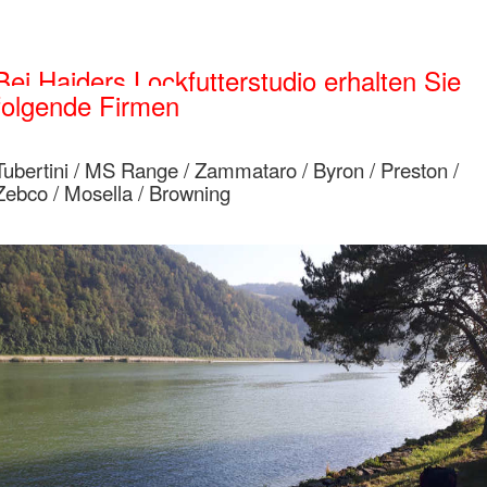
Bei Haiders Lockfutterstudio erhalten Sie
folgende Firmen
Tubertini / MS Range / Zammataro / Byron / Preston /
Zebco / Mosella / Browning