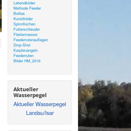
Lebendköder
Methode Feeder
Boilies
Kunstköder
Spinnfischen
Futterschleuder
Filetiermesser
Feederrutenauflagen
Drop-Shot
Karpfenangeln
Feederruten
Bilder HM_2019
Aktueller
Wasserpegel
Aktueller Wasserpegel
Landau/Isar