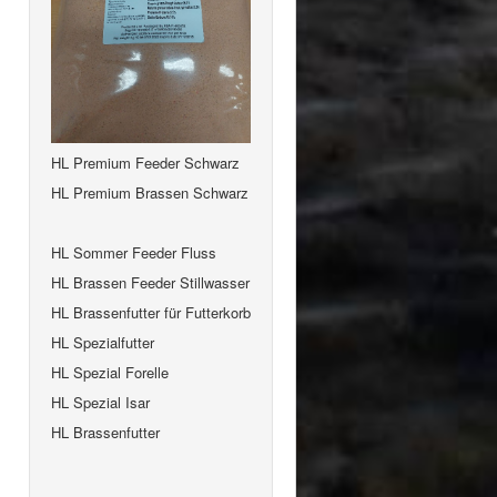
HL Premium Feeder Schwarz
HL Premium Brassen Schwarz
HL Sommer Feeder Fluss
HL Brassen Feeder Stillwasser
HL Brassenfutter für Futterkorb
HL Spezialfutter
HL Spezial Forelle
HL Spezial Isar
HL Brassenfutter