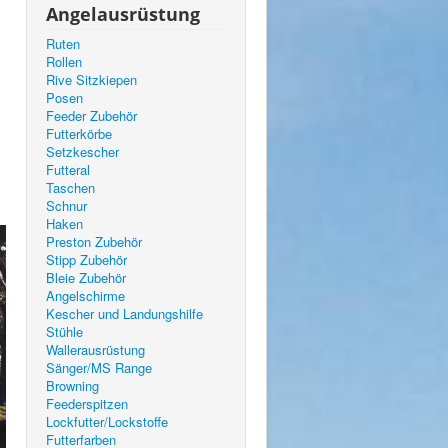
Angelausrüstung
Ruten
Rollen
Rive Sitzkiepen
Posen
Feeder Zubehör
Futterkörbe
Setzkescher
Futteral
Taschen
Schnur
Haken
Preston Zubehör
Stipp Zubehör
Bleie Zubehör
Angelschirme
Kescher und Landungshilfe
Stühle
Wallerausrüstung
Sänger/MS Range
Browning
Feederspitzen
Lockfutter/Lockstoffe
Futterfarben