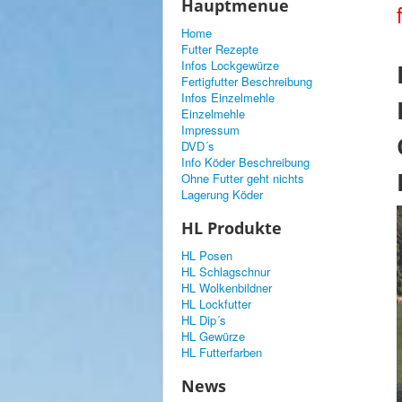
Hauptmenue
Home
Futter Rezepte
Infos Lockgewürze
Fertigfutter Beschreibung
Infos Einzelmehle
Einzelmehle
Impressum
DVD´s
Info Köder Beschreibung
Ohne Futter geht nichts
Lagerung Köder
HL Produkte
HL Posen
HL Schlagschnur
HL Wolkenbildner
HL Lockfutter
HL Dip´s
HL Gewürze
HL Futterfarben
News