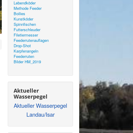
Lebendköder
Methode Feeder
Boilies
Kunstköder
Spinnfischen
Futterschleuder
Filetiermesser
Feederrutenauflagen
Drop-Shot
Karpfenangeln
Feederruten
Bilder HM_2019
Aktueller
Wasserpegel
Aktueller Wasserpegel
Landau/Isar