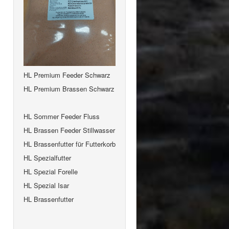
HL Premium Feeder Schwarz
HL Premium Brassen Schwarz
HL Sommer Feeder Fluss
HL Brassen Feeder Stillwasser
HL Brassenfutter für Futterkorb
HL Spezialfutter
HL Spezial Forelle
HL Spezial Isar
HL Brassenfutter