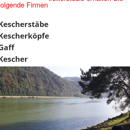
folgende Firmen
Kescherstäbe
Kescherköpfe
Gaff
Kescher