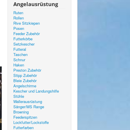
Angelausrüstung
Ruten
Rollen
Rive Sitzkiepen
Posen
Feeder Zubehör
Futterkörbe
Setzkescher
Futteral
Taschen
Schnur
Haken
Preston Zubehör
Stipp Zubehör
Bleie Zubehör
Angelschirme
Kescher und Landungshilfe
Stühle
Wallerausrüstung
Sänger/MS Range
Browning
Feederspitzen
Lockfutter/Lockstoffe
Futterfarben