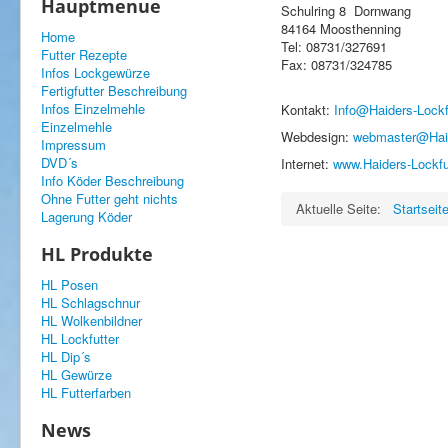
Hauptmenue
Schulring 8 Dornwang
84164 Moosthenning
Home
Tel: 08731/327691
Futter Rezepte
Fax: 08731/324785
Infos Lockgewürze
Fertigfutter Beschreibung
Infos Einzelmehle
Kontakt:
Info@Haiders-Lockf
Einzelmehle
Webdesign:
webmaster@Haid
Impressum
DVD´s
Internet:
www.Haiders-Lockfu
Info Köder Beschreibung
Ohne Futter geht nichts
Aktuelle Seite:
Startseit
Lagerung Köder
HL Produkte
HL Posen
HL Schlagschnur
HL Wolkenbildner
HL Lockfutter
HL Dip´s
HL Gewürze
HL Futterfarben
News