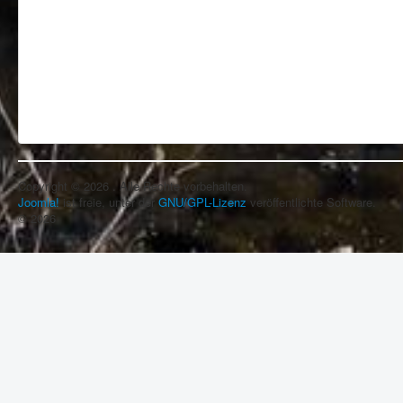
Copyright © 2026 . Alle Rechte vorbehalten.
Joomla!
ist freie, unter der
GNU/GPL-Lizenz
veröffentlichte Software.
© 2026