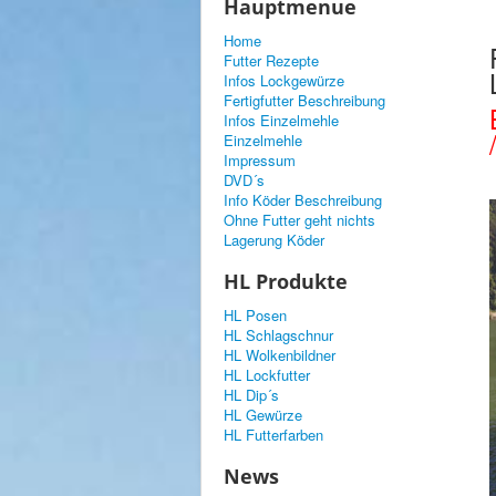
Hauptmenue
Home
Futter Rezepte
Infos Lockgewürze
Fertigfutter Beschreibung
Infos Einzelmehle
Einzelmehle
Impressum
DVD´s
Info Köder Beschreibung
Ohne Futter geht nichts
Lagerung Köder
HL Produkte
HL Posen
HL Schlagschnur
HL Wolkenbildner
HL Lockfutter
HL Dip´s
HL Gewürze
HL Futterfarben
News