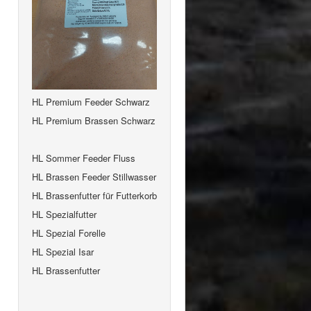
HL Premium Feeder Schwarz
HL Premium Brassen Schwarz
HL Sommer Feeder Fluss
HL Brassen Feeder Stillwasser
HL Brassenfutter für Futterkorb
HL Spezialfutter
HL Spezial Forelle
HL Spezial Isar
HL Brassenfutter