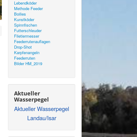
Lebendköder
Methode Feeder
Boilies
Kunstköder
Spinnfischen
Futterschleuder
Filetiermesser
Feederrutenauflagen
Drop-Shot
Karpfenangeln
Feederruten
Bilder HM_2019
Aktueller
Wasserpegel
Aktueller Wasserpegel
Landau/Isar