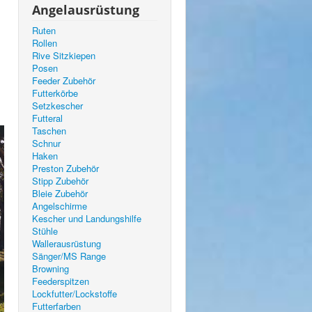
Angelausrüstung
Ruten
Rollen
Rive Sitzkiepen
Posen
Feeder Zubehör
Futterkörbe
Setzkescher
Futteral
Taschen
Schnur
Haken
Preston Zubehör
Stipp Zubehör
Bleie Zubehör
Angelschirme
Kescher und Landungshilfe
Stühle
Wallerausrüstung
Sänger/MS Range
Browning
Feederspitzen
Lockfutter/Lockstoffe
Futterfarben